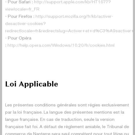
- Pour Safari :
http://support.apple.com/kb/HT1677?
viewlocale=fr_FR
- Pour Firefox :
http://support.mozilla.org/fr/kb/activer-
desactiver-cookies?
redirectlocale=fr&redirectslug=Activer+et+d%C3%A9sactiver+
- Pour Opéra
:
http://help.opera.com/Windows/10.20/fr/cookies.html
Loi Applicable
Les présentes conditions générales sont régies exclusivement
par la loi française. La langue des présentes mentions est la
langue française. En cas de traduction, seule la version
française fait foi. A défaut de règlement amiable, le Tribunal de
commerce de Nanterre sera seul compétent pour tout litige ou